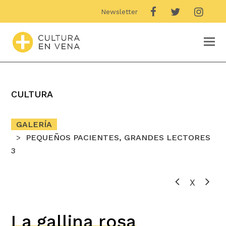
Newsletter
O
M
M
CULTURA
GALERÍA
PEQUEÑOS PACIENTES, GRANDES LECTORES
3
X
La gallina rosa