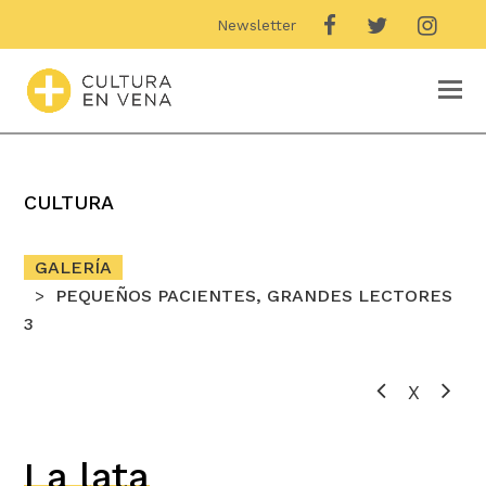
Newsletter
O
M
M
CULTURA
GALERÍA
PEQUEÑOS PACIENTES, GRANDES LECTORES
3
X
La lata