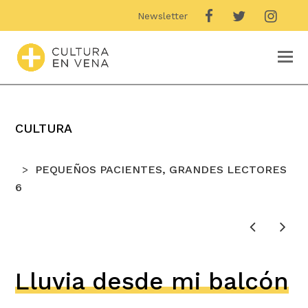
Newsletter
O
M
M
CULTURA
PEQUEÑOS PACIENTES, GRANDES LECTORES
6
Lluvia desde mi balcón