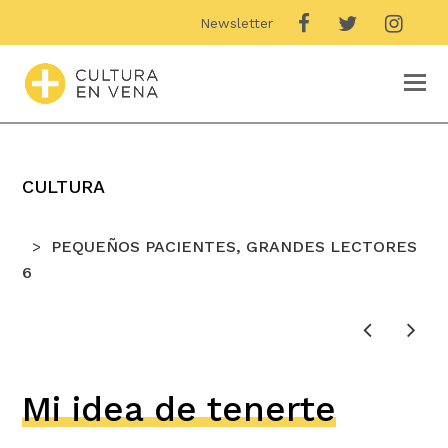
Newsletter
O
M
M
CULTURA
PEQUEÑOS PACIENTES, GRANDES LECTORES
6
Mi idea de tenerte