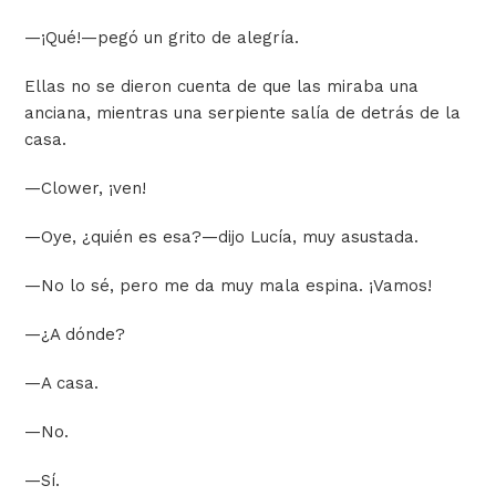
—
¡Qué!
—
pegó un grito de alegría.
Ellas no se dieron cuenta de que las miraba una
anciana, mientras una serpiente salía de detrás de la
casa.
—
Clower, ¡ven!
—
Oye, ¿quién es esa?
—
dijo Lucía, muy asustada.
—
No lo sé, pero me da muy mala espina. ¡Vamos!
—
¿A dónde?
—
A casa.
—
No.
—
Sí.