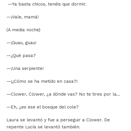
—
Ya basta chicos, tenéis que dormir.
—
¡Vale, mamá!
(A media noche)
—
¡Guau, guau!
—
¿Qué pasa?
—
¡Una serpiente!
—
¡¿Cómo se ha metido en casa?!
—
Clower, Clower, ¿a dónde vas? No te tires por la…
—
Eh, ¿es ese el bosque del cole?
Laura se levantó y fue a perseguir a Clower. De
repente Lucía se levantó también.