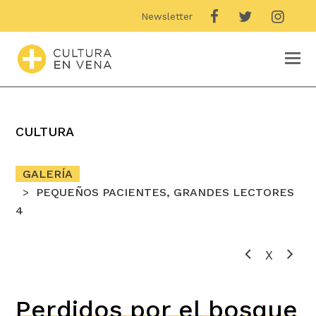
Newsletter
O
M
M
CULTURA
GALERÍA
PEQUEÑOS PACIENTES, GRANDES LECTORES
4
X
Perdidos por el bosque