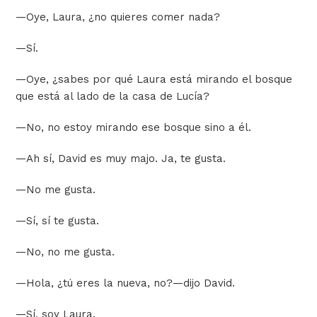
—
Oye, Laura, ¿no quieres comer nada?
—
Sí.
—
Oye, ¿sabes por qué Laura está mirando el bosque
que está al lado de la casa de Lucía?
—
No, no estoy mirando ese bosque sino a él.
—
Ah sí, David es muy majo. Ja, te gusta.
—
No me gusta.
—
Sí, sí te gusta.
—
No, no me gusta.
—
Hola, ¿tú eres la nueva, no?
—
dijo David.
—
Sí, soy Laura.