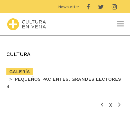
Newsletter
O
M
M
CULTURA
GALERÍA
PEQUEÑOS PACIENTES, GRANDES LECTORES
4
X