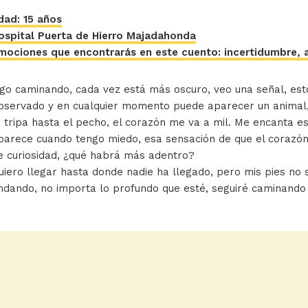
dad: 15 años
ospital Puerta de Hierro Majadahonda
mociones que encontrarás en este cuento: incertidumbre, 
igo caminando, cada vez está más oscuro, veo una señal, est
bservado y en cualquier momento puede aparecer un animal,
a tripa hasta el pecho, el corazón me va a mil. Me encanta e
parece cuando tengo miedo, esa sensación de que el corazón 
e curiosidad, ¿qué habrá más adentro?
uiero llegar hasta donde nadie ha llegado, pero mis pies no
ndando, no importa lo profundo que esté, seguiré caminando 