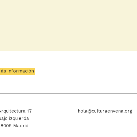
ás información
Arquitectura 17
hola@culturaenvena.org
bajo izquierda
28005 Madrid