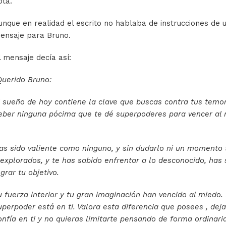
ota.
unque en realidad el escrito no hablaba de instrucciones de u
ensaje para Bruno.
l mensaje decía así:
Querido Bruno:
l sueño de hoy contiene la clave que buscas contra tus temor
eber ninguna pócima que te dé superpoderes para vencer al 
.
as sido valiente como ninguno, y sin dudarlo ni un momento 
nexplorados, y te has sabido enfrentar a lo desconocido, has
ograr tu objetivo.
u fuerza interior y tu gran imaginación han vencido al miedo.
uperpoder está en ti. Valora esta diferencia que posees , deja
onfía en ti y no quieras limitarte pensando de forma ordinar