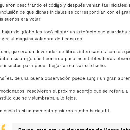
iguieron descifrando el código y después venían las iniciales:
onclusión de que dichas iniciales se correspondían con el gra
us sueños era volar.
l bajar del globo les tocó pilotar un artefacto que guardaba
a genial máquina voladora de Leonardo.
runo, que era un devorador de libros interesantes con los q
ontó a su amigo que Leonardo pasó incontables horas observ
os insectos para poder llegar a realizar su diseño.
Así es, de una buena observación puede surgir un gran apren
mocionados, resolvieron el próximo acertijo que se refería a
astillo que se vislumbraba a lo lejos.
in dudarlo ni un momento pusieron rumbo hacia allí.