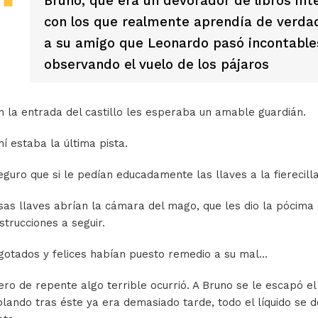
Bruno, que era un devorador de libros int
con los que realmente aprendía de verdad
a su amigo que Leonardo pasó incontable
observando el vuelo de los pájaros
n la entrada del castillo les esperaba un amable guardián.
hí estaba la última pista.
eguro que si le pedían educadamente las llaves a la fierecilla
sas llaves abrían la cámara del mago, que les dio la pócima 
nstrucciones a seguir.
gotados y felices habían puesto remedio a su mal…
ero de repente algo terrible ocurrió. A Bruno se le escapó el
olando tras éste ya era demasiado tarde, todo el líquido se 