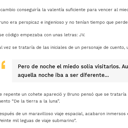
 cambio conseguiría la valentía suficiente para vencer al mie
runo era perspicaz e ingenioso y no tenían tiempo que perd
se código empezaba con unas letras: JV.
al vez se trataría de las iniciales de un personaje de cuento, u
Pero de noche el miedo solía visitarlos. A
aquella noche iba a ser diferente…
e repente un cohete apareció y Bruno pensó que se trataría de
uento “De la tierra a la luna”.
espués de un maravilloso viaje espacial, acabaron inmersos 
Veinte mil leguas de viaje submarino”.