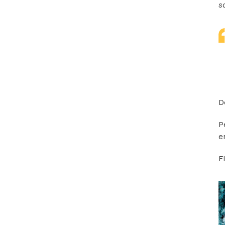
s
D
P
e
F