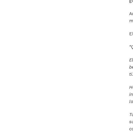
g
A
m
E
“
E
b
ti
H
i
l
T
s
c