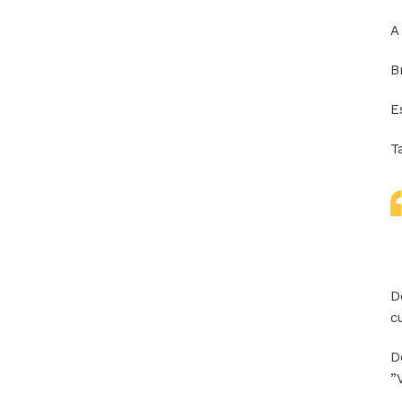
A
B
E
T
D
c
D
”