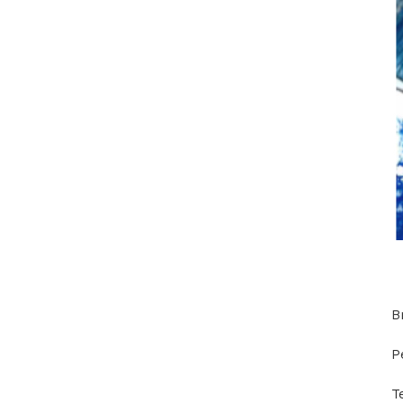
B
P
T