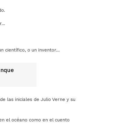
do.
er…
n científico, o un inventor…
unque
 las iniciales de Julio Verne y su
en el océano como en el cuento