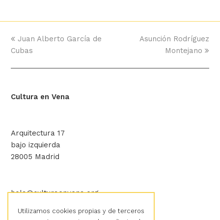
previous
Juan Alberto García de
Asunción Rodríguez
next
Cubas
post:
post:
Montejano
Cultura en Vena
Arquitectura 17
bajo izquierda
28005 Madrid
hola@culturaenvena.org
Utilizamos cookies propias y de terceros