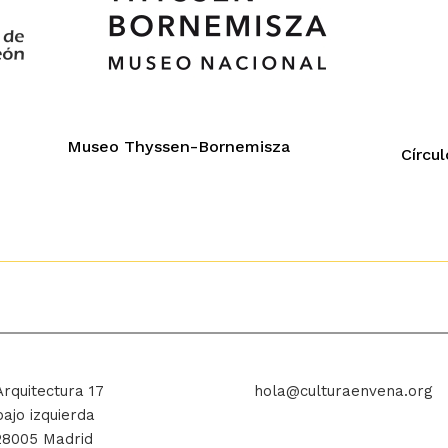
Museo Thyssen-Bornemisza
Círcu
Arquitectura 17
hola@culturaenvena.org
bajo izquierda
28005 Madrid