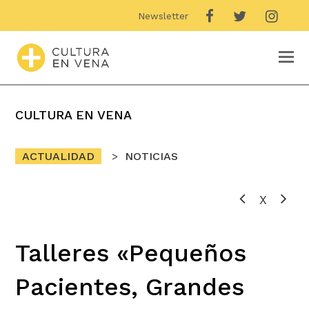
Newsletter
O
M
M
CULTURA EN VENA
ACTUALIDAD
NOTICIAS
X
Talleres «Pequeños
Pacientes, Grandes