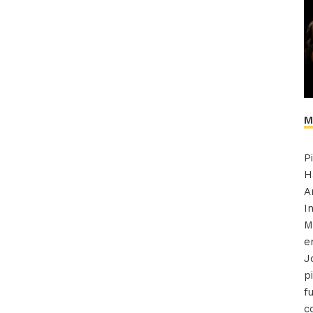
M
P
H
A
I
M
e
J
p
f
c