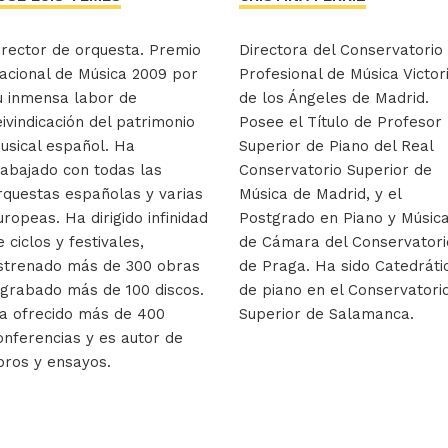
irector de orquesta. Premio
Directora del Conservatorio
acional de Música 2009 por
Profesional de Música Victor
u inmensa labor de
de los Ángeles de Madrid.
eivindicación del patrimonio
Posee el Título de Profesor
usical español. Ha
Superior de Piano del Real
rabajado con todas las
Conservatorio Superior de
rquestas españolas y varias
Música de Madrid, y el
uropeas. Ha dirigido infinidad
Postgrado en Piano y Músic
e ciclos y festivales,
de Cámara del Conservatori
strenado más de 300 obras
de Praga. Ha sido Catedráti
 grabado más de 100 discos.
de piano en el Conservatori
a ofrecido más de 400
Superior de Salamanca.
onferencias y es autor de
ibros y ensayos.