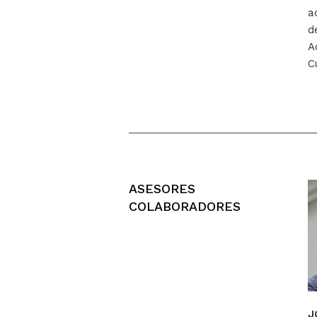
a
d
A
C
ASESORES
COLABORADORES
J