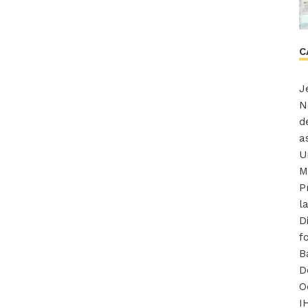
C
J
N
d
a
U
M
P
l
D
f
B
D
O
I