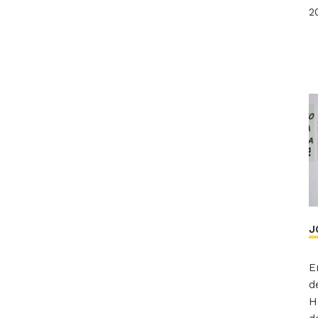
2
J
E
d
H