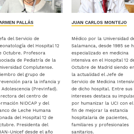
ARMEN PALLÁS
JUAN CARLOS MONTEJO
efa del Servicio de
Médico por la Universidad d
eonatología del Hospital 12
Salamanca, desde 1985 se h
e Octubre. Profesora
especializado en medicina
sociada de Pediatría de la
intensiva en el Hospital 12 d
niversidad Complutense.
Octubre de Madrid siendo e
iembro del grupo de
la actualidad el Jefe de
revención para la infancia y
Servicio de Medicina Intensi
a Adolescencia (PrevInfad).
de dicho hospital. Entre sus
irectora del centro de
intereses destaca su impuls
ormación NIDCAP y del
por humanizar la UCI con el
anco de Leche Humana
fin de mejorar la estancia
onada del Hospital 12 de
hospitalaria de pacientes,
ctubre. Presidenta del
familiares y profesionales
HAN-Unicef desde el año
sanitarios.