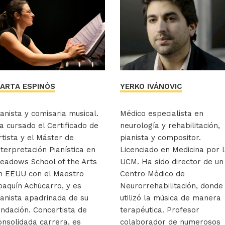
ARTA ESPINÓS
YERKO IVÁNOVIC
ianista y comisaria musical.
Médico especialista en
a cursado el Certificado de
neurología y rehabilitación,
rtista y el Máster de
pianista y compositor.
nterpretación Pianística en
Licenciado en Medicina por 
eadows School of the Arts
UCM. Ha sido director de un
n EEUU con el Maestro
Centro Médico de
oaquín Achúcarro, y es
Neurorrehabilitación, donde
ianista apadrinada de su
utilizó la música de manera
undación. Concertista de
terapéutica. Profesor
onsolidada carrera, es
colaborador de numerosos