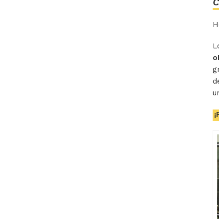
C
H
L
o
g
d
u
¡