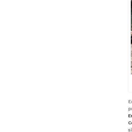
E
p
E
C
s