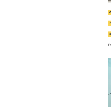
V
I
O
F