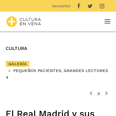
Newsletter
O
M
M
CULTURA
GALERÍA
PEQUEÑOS PACIENTES, GRANDES LECTORES
4
X
El Real Madrid y sus