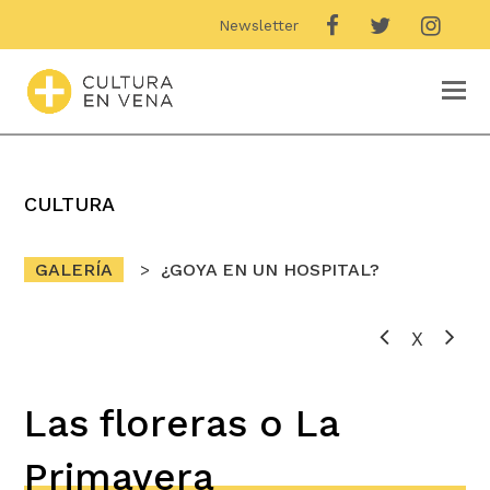
Newsletter
O
M
M
CULTURA
GALERÍA
¿GOYA EN UN HOSPITAL?
X
Las floreras o La
Primavera