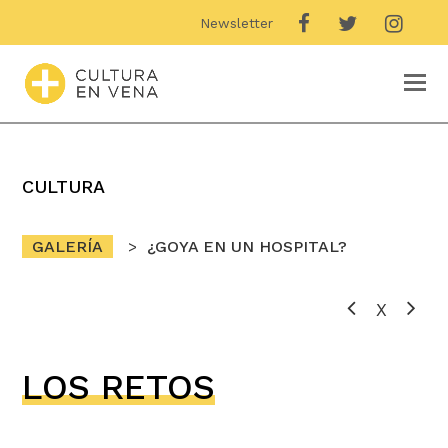
Newsletter
O
M
M
CULTURA
GALERÍA
¿GOYA EN UN HOSPITAL?
X
LOS RETOS