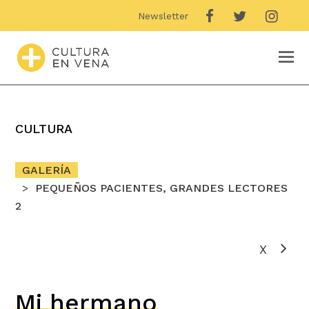
Newsletter
O
M
M
CULTURA
GALERÍA
PEQUEÑOS PACIENTES, GRANDES LECTORES
2
X
Mi hermano