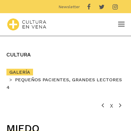
Newsletter
O
M
M
CULTURA
GALERÍA
PEQUEÑOS PACIENTES, GRANDES LECTORES
4
X
MIEDO