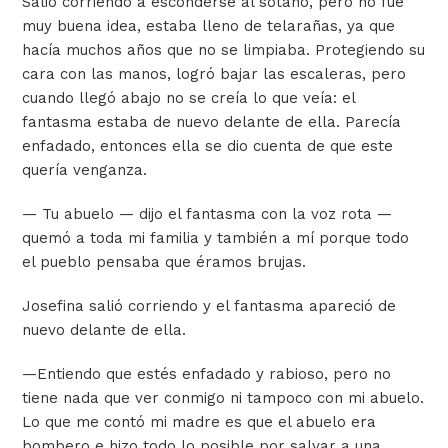
Salió corriendo a esconderse al sótano, pero no fue
muy buena idea, estaba lleno de telarañas, ya que
hacía muchos años que no se limpiaba.
Protegiendo su
cara con las manos, logró bajar las escaleras, pero
cuando llegó abajo no se creía lo que veía: el
fantasma estaba de nuevo delante de ella.
Parecía
enfadado, entonces ella se dio cuenta de que este
quería venganza.
— Tu abuelo — dijo el fantasma con la voz rota —
quemó a toda mi familia y también a mí porque todo
el pueblo pensaba que éramos brujas.
Josefina salió corriendo y el fantasma apareció de
nuevo delante de ella.
—Entiendo que estés enfadado y rabioso, pero no
tiene nada que ver conmigo ni tampoco con mi abuelo.
Lo que me contó mi madre es que el abuelo era
bombero e hizo todo lo posible por salvar a una