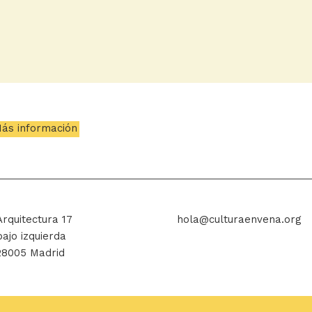
ás información
Arquitectura 17
hola@culturaenvena.org
bajo izquierda
28005 Madrid