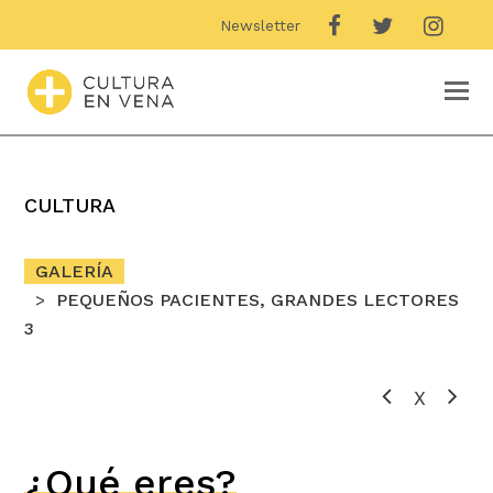
Newsletter
O
M
M
CULTURA
GALERÍA
PEQUEÑOS PACIENTES, GRANDES LECTORES
3
X
¿Qué eres?