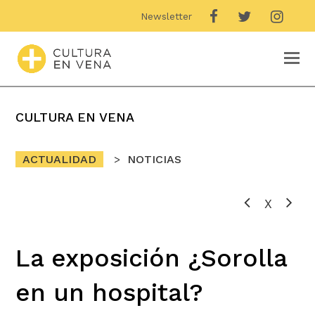
Newsletter
O
M
M
CULTURA EN VENA
ACTUALIDAD
NOTICIAS
X
La exposición ¿Sorolla
en un hospital?