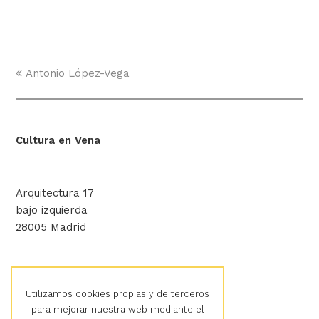
previous
Antonio López-Vega
post:
Cultura en Vena
Arquitectura 17
bajo izquierda
28005 Madrid
hola@culturaenvena.org
Utilizamos cookies propias y de terceros
para mejorar nuestra web mediante el