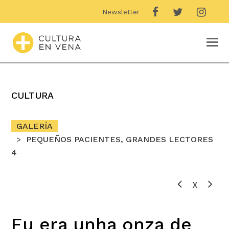
Newsletter
O
M
M
CULTURA
GALERÍA
PEQUEÑOS PACIENTES, GRANDES LECTORES
4
X
Eu era unha onza de