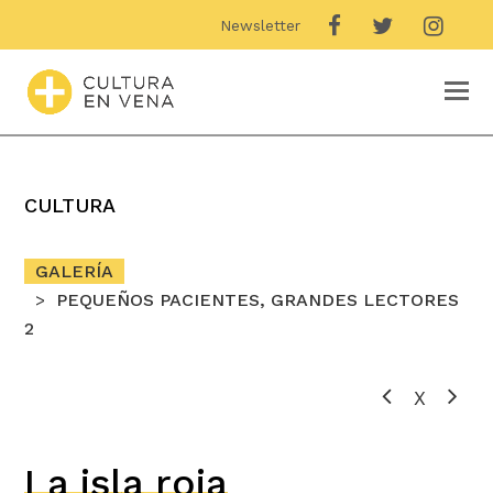
Newsletter
O
M
M
CULTURA
GALERÍA
PEQUEÑOS PACIENTES, GRANDES LECTORES
2
X
La isla roja