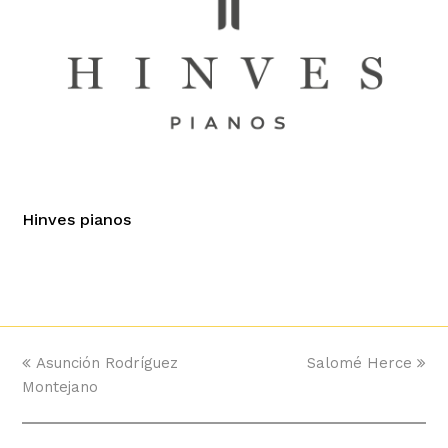
Hinves pianos
previous
Asunción Rodríguez
Salomé Herce
next
Montejano
post:
post: