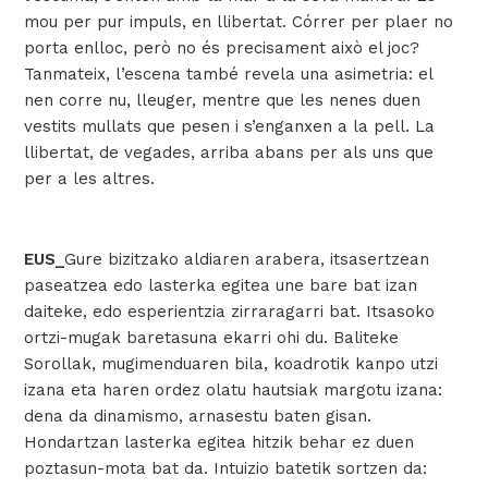
mou per pur impuls, en llibertat. Córrer per plaer no
porta enlloc, però no és precisament això el joc?
Tanmateix, l’escena també revela una asimetria: el
nen corre nu, lleuger, mentre que les nenes duen
vestits mullats que pesen i s’enganxen a la pell. La
llibertat, de vegades, arriba abans per als uns que
per a les altres.
EUS_
Gure bizitzako aldiaren arabera, itsasertzean
paseatzea edo lasterka egitea une bare bat izan
daiteke, edo esperientzia zirraragarri bat.
Itsasoko
ortzi-mugak baretasuna ekarri ohi du.
Baliteke
Sorollak, mugimenduaren bila, koadrotik kanpo utzi
izana eta haren ordez olatu hautsiak margotu izana:
dena da dinamismo, arnasestu baten gisan.
Hondartzan lasterka egitea hitzik behar ez duen
poztasun-mota bat da.
Intuizio batetik sortzen da: