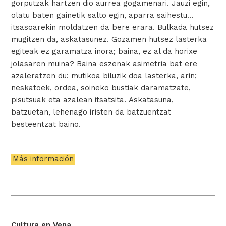
gorputzak hartzen dio aurrea gogamenari.
Jauzi egin,
olatu baten gainetik salto egin, aparra saihestu…
itsasoarekin moldatzen da bere erara.
Bulkada hutsez
mugitzen da, askatasunez.
Gozamen hutsez lasterka
egiteak ez garamatza inora; baina, ez al da horixe
jolasaren muina?
Baina eszenak asimetria bat ere
azaleratzen du:
mutikoa biluzik doa lasterka, arin;
neskatoek, ordea, soineko bustiak daramatzate,
pisutsuak eta azalean itsatsita.
Askatasuna,
batzuetan, lehenago iristen da batzuentzat
besteentzat baino.
Más información
Cultura en Vena