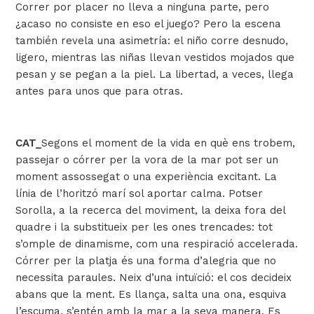
Correr por placer no lleva a ninguna parte, pero
¿acaso no consiste en eso el juego? Pero la escena
también revela una asimetría: el niño corre desnudo,
ligero, mientras las niñas llevan vestidos mojados que
pesan y se pegan a la piel. La libertad, a veces, llega
antes para unos que para otras.
CAT_
Segons el moment de la vida en què ens trobem,
passejar o córrer per la vora de la mar pot ser un
moment assossegat o una experiència excitant. La
línia de l’horitzó marí sol aportar calma. Potser
Sorolla, a la recerca del moviment, la deixa fora del
quadre i la substitueix per les ones trencades: tot
s’omple de dinamisme, com una respiració accelerada.
Córrer per la platja és una forma d’alegria que no
necessita paraules. Neix d’una intuïció: el cos decideix
abans que la ment. Es llança, salta una ona, esquiva
l’escuma, s’entén amb la mar a la seva manera. Es