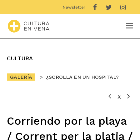
Newsletter
O
M
M
CULTURA
GALERÍA
¿SOROLLA EN UN HOSPITAL?
X
Corriendo por la playa
/ Corrent per la platja /